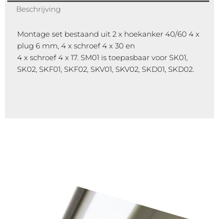
Beschrijving
Montage set bestaand uit 2 x hoekanker 40/60 4 x
plug 6 mm, 4 x schroef 4 x 30 en
4 x schroef 4 x 17. SM01 is toepasbaar voor SK01,
SK02, SKF01, SKF02, SKV01, SKV02, SKD01, SKD02.