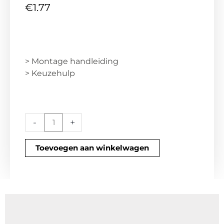
€
1.77
> Montage handleiding
> Keuzehulp
SM01
-
+
aantal
Toevoegen aan winkelwagen