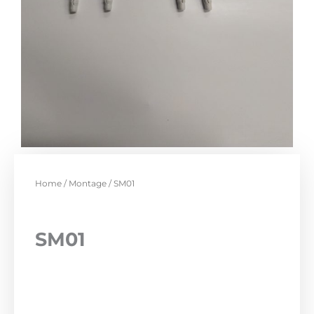
Home
/
Montage
/ SM01
SM01