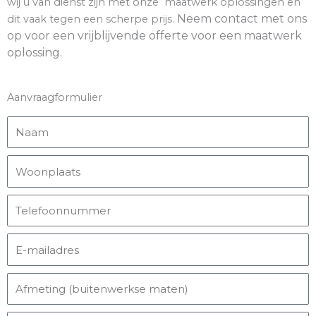
wij u van dienst zijn met onze maatwerk oplossingen en
Neem contact met ons
dit vaak tegen een scherpe prijs.
op voor een vrijblijvende offerte voor een maatwerk
oplossing.
Aanvraagformulier
N
a
a
W
m
o
o
T
n
e
p
l
E
l
e
-
a
f
m
A
a
o
a
f
t
o
i
m
s