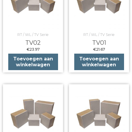
RT / WL / TV Serie
RT / WL / TV Serie
TV02
TV01
€
23.97
€
21.67
Toevoegen aan
Toevoegen aan
winkelwagen
winkelwagen