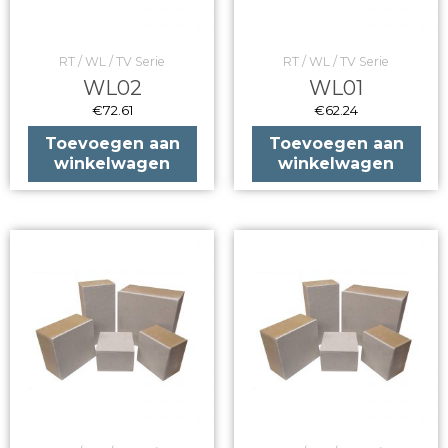
RT / WL / TV Serie
RT / WL / TV Serie
WL02
WL01
€
72.61
€
62.24
Toevoegen aan
Toevoegen aan
winkelwagen
winkelwagen