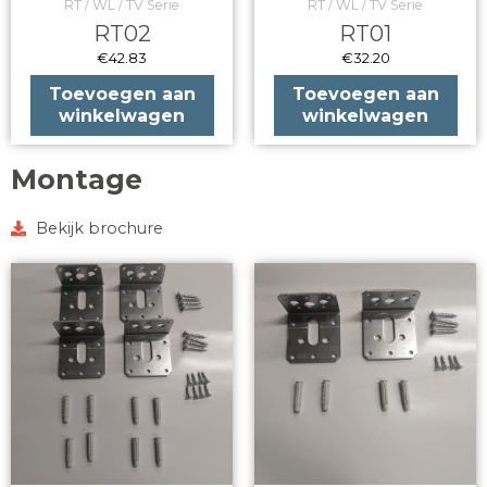
RT / WL / TV Serie
RT / WL / TV Serie
RT02
RT01
€
42.83
€
32.20
Toevoegen aan
Toevoegen aan
winkelwagen
winkelwagen
Montage
Bekijk brochure