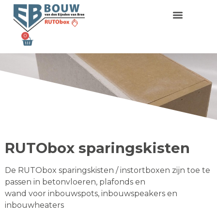
Ga
naar
de
0
Winkelwagen
inhoud
RUTObox sparingskisten
De RUTObox sparingskisten / instortboxen zijn toe te
passen in betonvloeren, plafonds en
wand voor inbouwspots, inbouwspeakers en
inbouwheaters