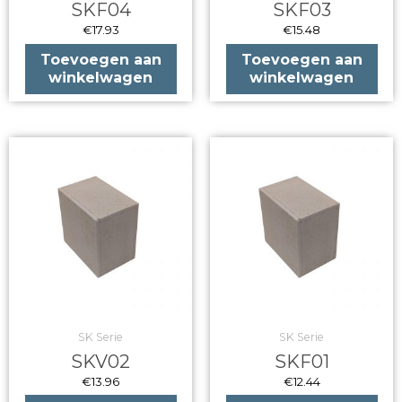
SKF04
SKF03
€
17.93
€
15.48
Toevoegen aan
Toevoegen aan
winkelwagen
winkelwagen
SK Serie
SK Serie
SKV02
SKF01
€
13.96
€
12.44